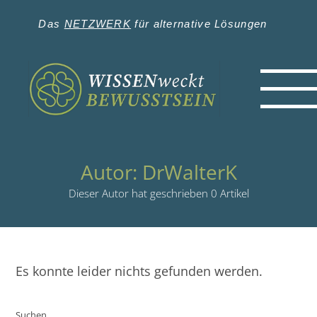
Zum
Inhalt
Das
NETZWERK
für alternative Lösungen
springen
Autor:
DrWalterK
Dieser Autor hat geschrieben 0 Artikel
Es konnte leider nichts gefunden werden.
Suchen