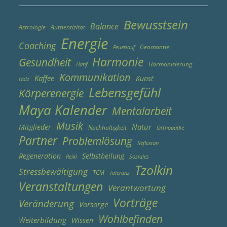
Bewusstsein
Balance
Astrologie
Authentizität
Energie
Coaching
Geomantie
Feuerlauf
Harmonie
Gesundheit
Harmonisierung
Hanf
Kommunikation
Kaffee
Kunst
Holz
Lebensgefühl
Körperenergie
Maya Kalender
Mentalarbeit
Musik
Natur
Mitglieder
Nachhaltigkeit
Orthopädie
Partner
Problemlösung
Reflexion
Regeneration
Selbstheilung
Reiki
Soziales
Tzolkin
Stressbewältigung
TCM
Toleranz
Veranstaltungen
Verantwortung
Vorträge
Veränderung
Vorsorge
Wohlbefinden
Weiterbildung
Wissen