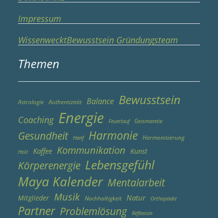
Impressum
WissenwecktBewusstsein Gründungsteam
Themen
Bewusstsein
Balance
Astrologie
Authentizität
Energie
Coaching
Geomantie
Feuerlauf
Harmonie
Gesundheit
Harmonisierung
Hanf
Kommunikation
Kaffee
Kunst
Holz
Lebensgefühl
Körperenergie
Maya Kalender
Mentalarbeit
Musik
Natur
Mitglieder
Nachhaltigkeit
Orthopädie
Partner
Problemlösung
Reflexion