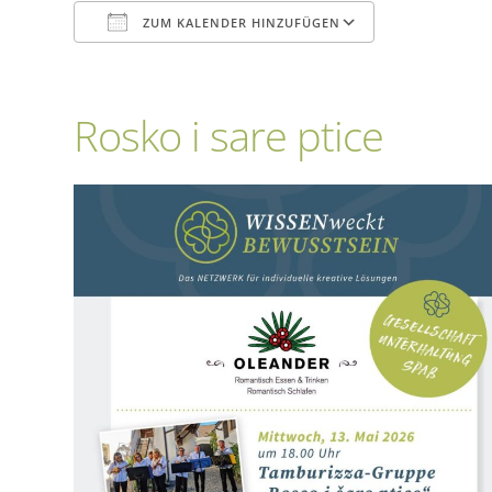
ZUM KALENDER HINZUFÜGEN
ICS herunterladen
Google Ka
Rosko i sare ptice