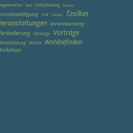
egeneration
Selbstheilung
Reiki
Soziales
Tzolkin
Stressbewältigung
TCM
Toleranz
Veranstaltungen
Verantwortung
Vorträge
Veränderung
Vorsorge
Wohlbefinden
eiterbildung
Wissen
Workshops