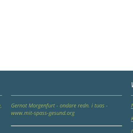
,
Gernot Morgenfurt - ondare redn. i tuas -
www.mit-spass-gesund.org