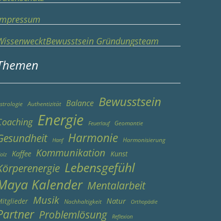
Impressum
WissenwecktBewusstsein Gründungsteam
Themen
Bewusstsein
Balance
strologie
Authentizität
Energie
Coaching
Geomantie
Feuerlauf
Harmonie
Gesundheit
Harmonisierung
Hanf
Kommunikation
Kaffee
Kunst
olz
Lebensgefühl
Körperenergie
Maya Kalender
Mentalarbeit
Musik
Natur
itglieder
Nachhaltigkeit
Orthopädie
Partner
Problemlösung
Reflexion