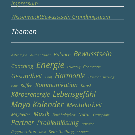
Impressum
WissenwecktBewusstsein Gründungsteam
Themen
Bewusstsein
Balance
Astrologie
Authentizität
Energie
Coaching
Geomantie
Feuerlauf
Harmonie
Gesundheit
Harmonisierung
Hanf
Kommunikation
Kaffee
Kunst
Holz
Lebensgefühl
Körperenergie
Maya Kalender
Mentalarbeit
Musik
Natur
Mitglieder
Nachhaltigkeit
Orthopädie
Partner
Problemlösung
Reflexion
Regeneration
Selbstheilung
Reiki
Soziales