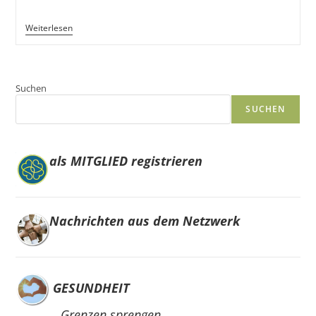
Das
Weiterlesen
War
Der
Vortrag
„Wie
Intelligent
Suchen
Ist
Künstliche
SUCHEN
Intelligenz“
als MITGLIED registrieren
Nachrichten aus dem Netzwerk
GESUNDHEIT
Grenzen sprengen