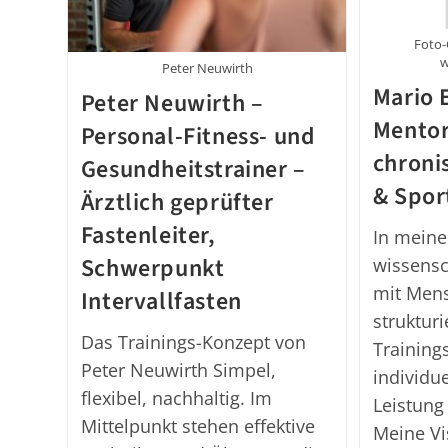
Foto-
w
Peter Neuwirth
Mario 
Peter Neuwirth –
Mentor
Personal-Fitness- und
chroni
Gesundheitstrainer –
& Spor
Ärztlich geprüfter
Fastenleiter,
In meine
Schwerpunkt
wissensc
mit Mens
Intervallfasten
strukturi
Das Trainings-Konzept von
Training
Peter Neuwirth Simpel,
individu
flexibel, nachhaltig. Im
Leistung 
Mittelpunkt stehen effektive
Meine V