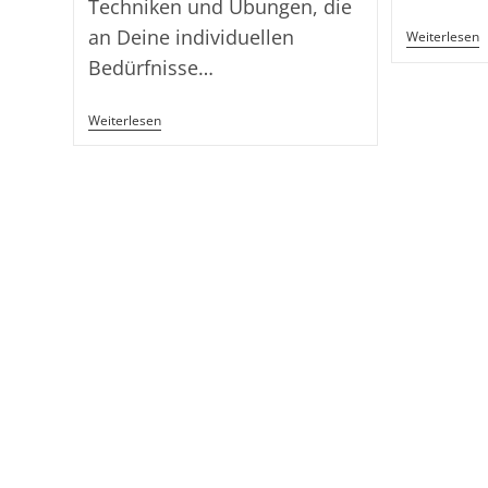
Techniken und Übungen, die
an Deine individuellen
M
Weiterlesen
E
Bedürfnisse…
–
M
Peter
Weiterlesen
T
Neuwirth
F
–
C
Personal-
G
Fitness-
Und
S
Gesundheitstrainer
–
Ärztlich
Geprüfter
Fastenleiter,
Schwerpunkt
Intervallfasten