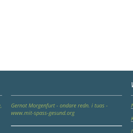
,
Gernot Morgenfurt - ondare redn. i tuas -
www.mit-spass-gesund.org