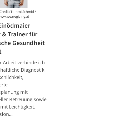
Credit: Tommi Schmid /
ww.wearegiving.at
Einödmaier –
 & Trainer für
sche Gesundheit
t
r Arbeit verbinde ich
haftliche Diagnostik
chlichkeit,
erte
splanung mit
eller Betreuung sowie
mit Leichtigkeit.
ision…