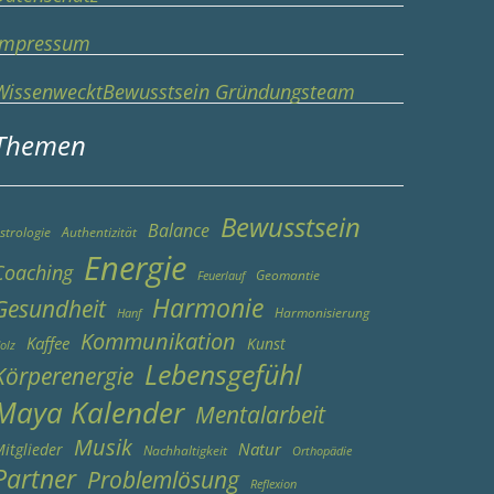
Impressum
WissenwecktBewusstsein Gründungsteam
Themen
Bewusstsein
Balance
strologie
Authentizität
Energie
Coaching
Geomantie
Feuerlauf
Harmonie
Gesundheit
Harmonisierung
Hanf
Kommunikation
Kaffee
Kunst
olz
Lebensgefühl
Körperenergie
Maya Kalender
Mentalarbeit
Musik
Natur
itglieder
Nachhaltigkeit
Orthopädie
Partner
Problemlösung
Reflexion