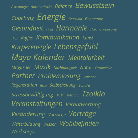
Bewusstsein
Balance
Astrologie
Authentizität
Energie
Coaching
Geomantie
Feuerlauf
Harmonie
Gesundheit
Harmonisierung
Hanf
Kommunikation
Kaffee
Kunst
Holz
Lebensgefühl
Körperenergie
Maya Kalender
Mentalarbeit
Musik
Natur
Mitglieder
Nachhaltigkeit
Orthopädie
Partner
Problemlösung
Reflexion
Regeneration
Selbstheilung
Reiki
Soziales
Tzolkin
Stressbewältigung
TCM
Toleranz
Veranstaltungen
Verantwortung
Vorträge
Veränderung
Vorsorge
Wohlbefinden
Weiterbildung
Wissen
Workshops