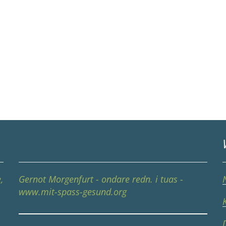
,
Gernot Morgenfurt - ondare redn. i tuas -
www.mit-spass-gesund.org