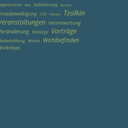
egeneration
Selbstheilung
Reiki
Soziales
Tzolkin
Stressbewältigung
TCM
Toleranz
Veranstaltungen
Verantwortung
Vorträge
Veränderung
Vorsorge
Wohlbefinden
eiterbildung
Wissen
Workshops