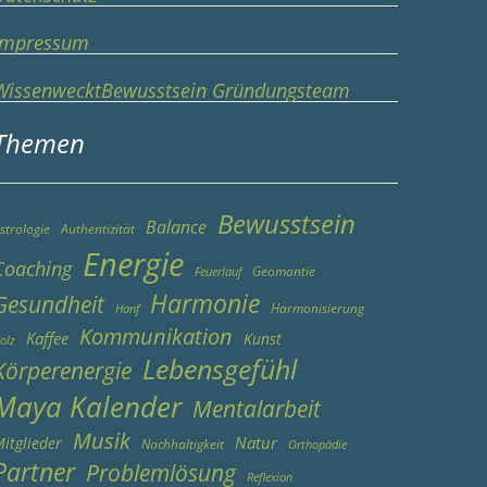
Impressum
WissenwecktBewusstsein Gründungsteam
Themen
Bewusstsein
Balance
strologie
Authentizität
Energie
Coaching
Geomantie
Feuerlauf
Harmonie
Gesundheit
Harmonisierung
Hanf
Kommunikation
Kaffee
Kunst
olz
Lebensgefühl
Körperenergie
Maya Kalender
Mentalarbeit
Musik
Natur
itglieder
Nachhaltigkeit
Orthopädie
Partner
Problemlösung
Reflexion