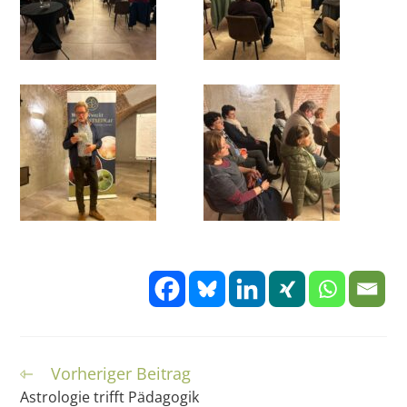
Vorheriger Beitrag
Weitere
Artikel
Astrologie trifft Pädagogik
ansehen