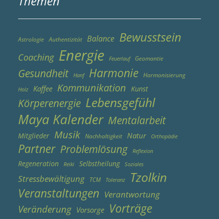
Themen
Bewusstsein
Balance
Astrologie
Authentizität
Energie
Coaching
Geomantie
Feuerlauf
Harmonie
Gesundheit
Harmonisierung
Hanf
Kommunikation
Kaffee
Kunst
Holz
Lebensgefühl
Körperenergie
Maya Kalender
Mentalarbeit
Musik
Natur
Mitglieder
Nachhaltigkeit
Orthopädie
Partner
Problemlösung
Reflexion
Regeneration
Selbstheilung
Reiki
Soziales
Tzolkin
Stressbewältigung
TCM
Toleranz
Veranstaltungen
Verantwortung
Vorträge
Veränderung
Vorsorge