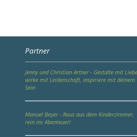
Partner
Jenny und Christian Artner - Gestalte mit Liebe
wirke mit Leidenschaft, inspiriere mit deinem
Sein
Manuel Beyer - Raus aus dem Kinderzimmer,
rein ins Abenteuer!