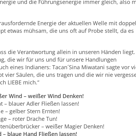
 Energie und die Führungsenergie immer gleich, also m
rausfordernde Energie der aktuellen Welle mit doppel
aupt etwas mühsam, die uns oft auf Probe stellt, da es
ass die Verantwortung allein in unseren Händen liegt.
ung, die wir für uns und für unsere Handlungen
ch eines Indianers: Tacan´Sina Miwatani sagte vor vi
bt vier Säulen, die uns tragen und die wir nie vergess
Ich LIEBE mich.“
ßer Wind – weißer Wind
Denken
!
t – blauer Adler Fließen lassen!
e – gelber Stern Ernten!
nge – roter Drache Tun!
tenüberbrücker – weißer Magier Denken!
 – blaue Hand Fließen lassen!