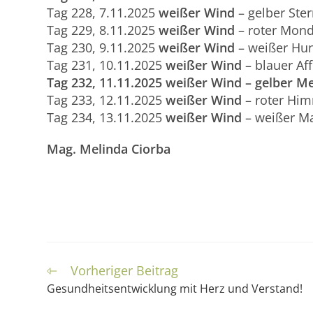
Tag 228, 7.11.2025
weißer Wind
– gelber Ste
Tag 229, 8.11.2025
weißer Wind
– roter Mon
Tag 230, 9.11.2025
weißer Wind
– weißer Hu
Tag 231, 10.11.2025
weißer Wind
– blauer Af
Tag
2
32
,
11
.
1
1
.2025
weißer Wind
–
gelber M
Tag 233, 12.11.2025
weißer Wind
– roter Hi
Tag 234, 13.11.2025
weißer Wind
– weißer Ma
Mag. Melinda Ciorba
Vorheriger Beitrag
Weitere
Artikel
Gesundheitsentwicklung mit Herz und Verstand!
ansehen