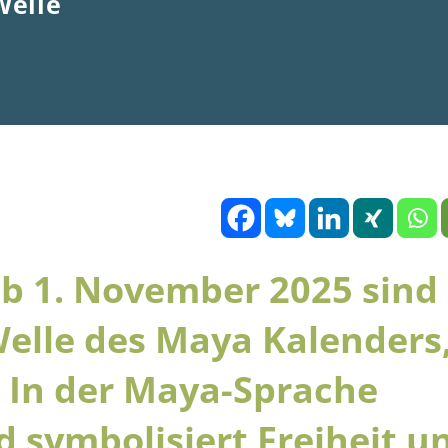
Welle
 ab 1. November 2025 sind
Welle des Maya Kalenders
. In der Maya-Sprache
d symbolisiert Freiheit u