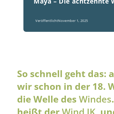
Maya – Die achtzehnte 
Veröffentlicht
November 1, 2025
So schnell geht das:
wir schon in der 18. 
die Welle des
Windes
heißt der
Wind IK
, un