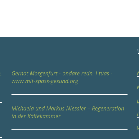
,
Gernot Morgenfurt - ondare redn. i tuas -
www.mit-spass-gesund.org
Michaela und Markus Niessler – Regeneration
in der Kältekammer