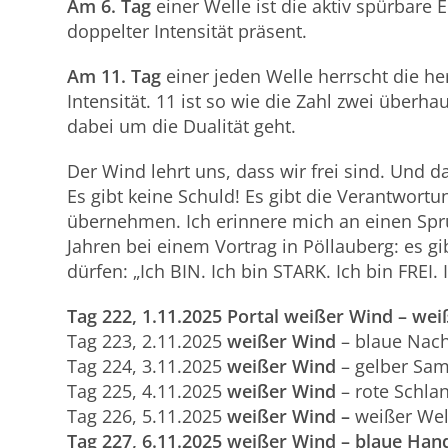
Am 6. Tag
einer Welle ist die aktiv spürbare
doppelter Intensität präsent.
Am 11. Tag
einer jeden Welle herrscht die he
Intensität. 11 ist so wie die Zahl zwei überh
dabei um die Dualität geht.
Der Wind lehrt uns, dass wir frei sind. Und d
Es gibt keine Schuld! Es gibt die Verantwort
übernehmen. Ich erinnere mich an einen Spru
Jahren bei einem Vortrag in Pöllauberg: es gi
dürfen: „Ich BIN. Ich bin STARK. Ich bin FREI. 
Tag
2
22
,
1
.1
1
.
2025
Portal
weißer Wind – wei
Tag 223, 2.11.2025
weißer Wind
– blaue Nach
Tag 224, 3.11.2025
weißer Wind
– gelber Sam
Tag 225, 4.11.2025
weißer Wind
– rote Schla
Tag 226, 5.11.2025
weißer Wind
–
weißer Wel
Tag
2
27
,
6
.1
1
.2025
weißer Wind
–
blaue Hand