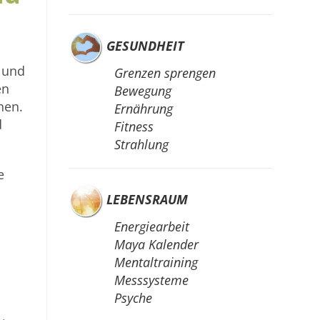
GESUNDHEIT
 und
Grenzen sprengen
en
Bewegung
nen.
Ernährung
d
Fitness
Strahlung
e
LEBENSRAUM
Energiearbeit
Maya Kalender
Mentaltraining
Messsysteme
Psyche